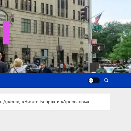
I
рк Джетс», «Чикаго Беарз» и «Арсеналом»