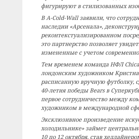
фигурируют в стилизованных изо
В A-Cold-Wall заявили, что сотру
наследии «Арсенала», деконстру
реконтекстуализированном посре
это партнерство позволяет увид
измененные с учетом современно
Тем временем команда НФЛ Chicag
лондонским художником Кристиа
расписанную вручную футболку, с
40-летия победы Bears в Суперкубк
первое сотрудничество между к
художником в международной сфер
Эксклюзивное произведение иску
холодильнике» займет центрально
10 по 12 октября, став хедлайне