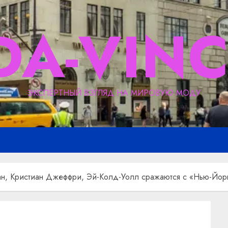
DA-VINC
ЭКСПЕРТНЫЙ ВЗГЛЯД НА МИРОВУЮ МОДУ
пман, Кристиан Джеффри, Эй-Колд-Уолл сражаются с «Нью-Йо