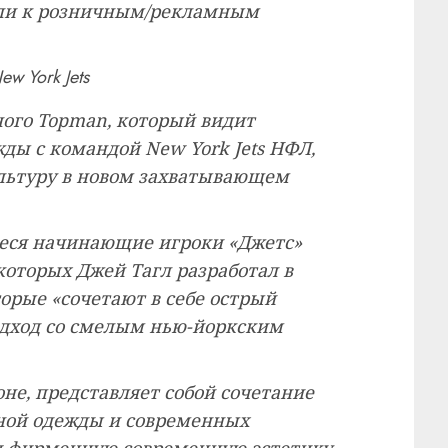
ыли к розничным/рекламным
w York Jets
ного Topman, который видит
ды с командой New York Jets НФЛ,
ультуру в новом захватывающем
ся начинающие игроки «Джетс»
которых Джей Тагл разработал в
орые «сочетают в себе острый
одход со смелым нью-йоркским
не, представляет собой сочетание
чной одежды и современных
я фирменную современную эстетику