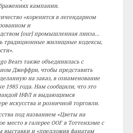
бражениях кампании.
дничество «коренится в легендарном
ированном и
дством [our] промышленная линза…
еть традиционные жилищные кодексы,
сти».
o Bears также объединилась с
ном Джеффри, чтобы представить
деланную на заказ, в ознаменование
е 1985 года. Нам сообщили, что это
омандой НФЛ и выдающимся
е искусства и розничной торговли.
сства под названием «Цветы на
е место в галерее OOF в Тоттенхэме с
ром выставки и «предложив фанатам