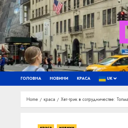
Skip
to
content
ГОЛОВНА
НОВИНИ
КРАСА
UK
Home
краса
Хет-трик в сотрудничестве: То
краса
новини