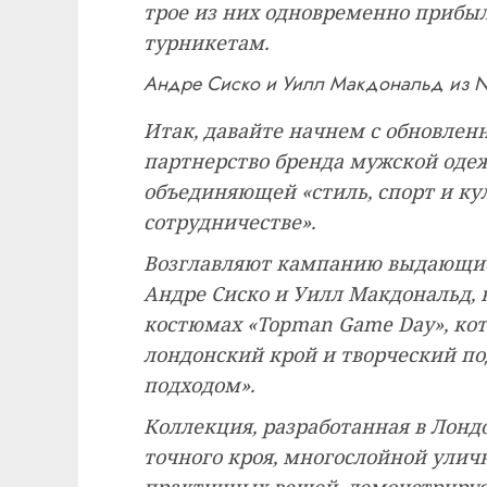
трое из них одновременно приб
турникетам.
Андре Сиско и Уилл Макдональд из Ne
Итак, давайте начнем с обновлен
партнерство бренда мужской одеж
объединяющей «стиль, спорт и к
сотрудничестве».
Возглавляют кампанию выдающие
Андре Сиско и Уилл Макдональд, 
костюмах «Topman Game Day», кот
лондонский крой и творческий п
подходом».
Коллекция, разработанная в Лондо
точного кроя, многослойной ули
практичных вещей, демонстриру