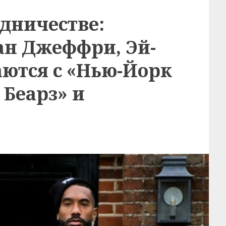
удничестве:
ан Джеффри, Эй-
аются с «Нью-Йорк
 Беарз» и