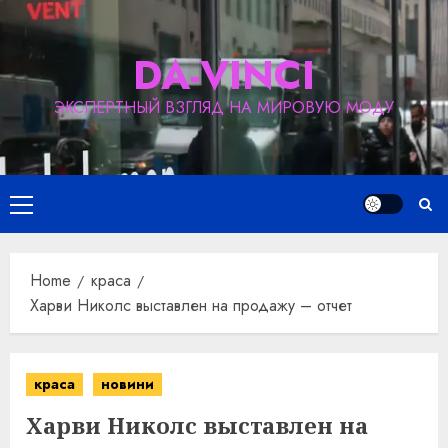
Skip
to
DA-VINCI
content
ЭКСПЕРТНЫЙ ВЗГЛЯД НА МИРОВУЮ МОДУ
Primary
Menu
Home
краса
Харви Николс выставлен на продажу – отчет
краса
новини
Харви Николс выставлен на