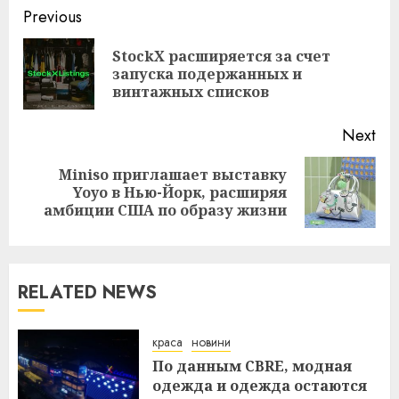
Continue
Previous
Reading
StockX расширяется за счет
Pre
запуска подержанных и
pos
винтажных списков
Next
Miniso приглашает выставку
Next
Yoyo в Нью-Йорк, расширяя
post:
амбиции США по образу жизни
RELATED NEWS
краса
новини
По данным CBRE, модная
одежда и одежда остаются