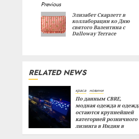
Continue
Previous
Reading
Элизабет Скарлетт в
коллаборации ко Дню
святого Валентина с
Dalloway Terrace
RELATED NEWS
краса
новини
По данным CBRE,
модная одежда и одежд
остаются крупнейшей
категорией розничного
лизинга в Индии в
первом полугодии