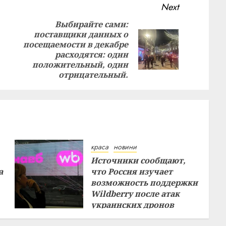
Next
Выбирайте сами:
поставщики данных о
Previous
посещаемости в декабре
Next
post:
расходятся: один
post:
положительный, один
отрицательный.
краса
новини
Источники сообщают,
а
что Россия изучает
возможность поддержки
Wildberry после атак
украинских дронов
29.07.2026