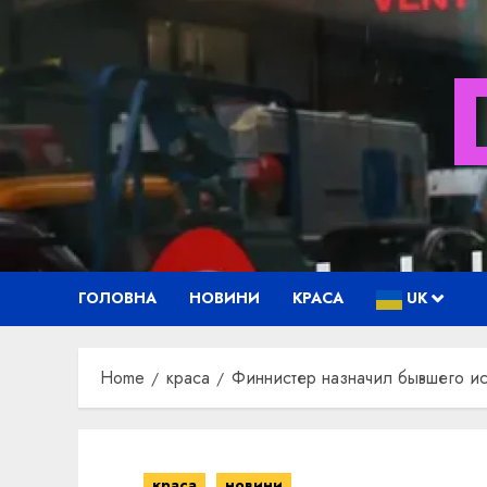
Skip
to
content
ГОЛОВНА
НОВИНИ
КРАСА
UK
Home
краса
Финнистер назначил бывшего ис
краса
новини