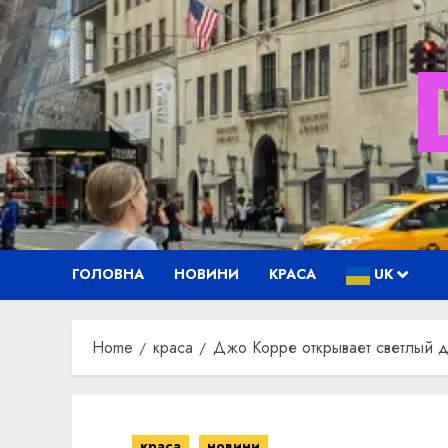
Skip
to
content
ГОЛОВНА
НОВИНИ
КРАСА
UK
Home
краса
Джо Корре открывает светлый 
краса
новини