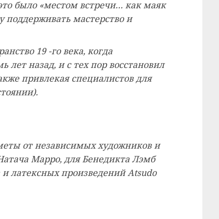
ы это было «местом встречи… как маяк
чу поддерживать мастерство и
нство 19 -го века, когда
 лет назад, и с тех пор восстановил
 также привлекая специалистов для
стоянии).
дметы от независимых художников и
 Натача Марро, для Бенедикта Лэмб
ush и латексных произведений Atsudo