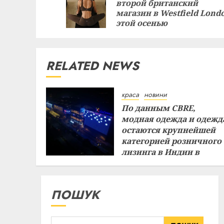
второй британский
магазин в Westfield Lond
этой осенью
RELATED NEWS
краса
новини
По данным CBRE,
модная одежда и одежд
остаются крупнейшей
категорией розничного
лизинга в Индии в
первом полугодии
29.07.2026
ПОШУК