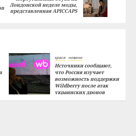
Previous
Next
Лондонской неделе моды,
on
post:
post:
представленная APICCAPS
краса
новини
Источники сообщают,
а
что Россия изучает
возможность поддержки
Wildberry после атак
украинских дронов
29.07.2026