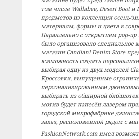
том числе Wallabee, Desert Boot и 
предметов из коллекции осень/зи
материалы, формы и цвета в совр
Параллельно с открытием pop-up м
было организовано специальное м
магазин Candiani Denim Store пре
возможность создать персонализи
выбирая одну из двух моделей Clark
Кроссовки, выпущенные огранич
персонализированным джинсовым 
выбирать из обширной библиотек
мотив будет нанесён лазером прям
городской микрофабрике джинсов
заказ, расположенной рядом с ма
FashionNetwork.com имел возможн