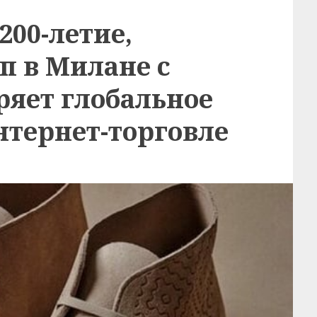
200-летие,
п в Милане с
ряет глобальное
нтернет-торговле