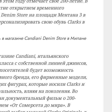
 этом году отмечает свое 200-летие. В
етие открытием временного
 Denim Store на площади Ментана 3 в
рсонализировать свою обувь Clarks в
 в магазине Candiani Denim Store в Милане
газине Candiani, итальянского
ласса с собственной линией джинсов,
У посетителей будет возможность
вного бренда, его фирменные модели,
их фигурах, которые носили Clarks и
альность, влияя на поколения. Во
ан документальный фильм о 200-
ием «От Сомерсета до мира». В
ий выбор моделей Clarks Originals, в