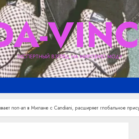
DA-VINC
ЭКСПЕРТНЫЙ ВЗГЛЯД НА МИРОВУЮ МОДУ
ывает поп-ап в Милане с Candiani, расширяет глобальное прису