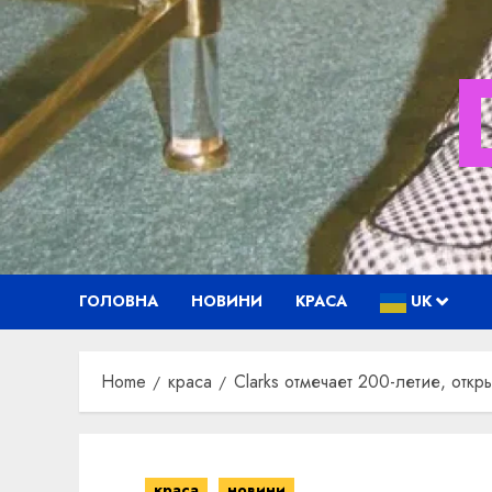
Skip
to
content
ГОЛОВНА
НОВИНИ
КРАСА
UK
Home
краса
Clarks отмечает 200-летие, откр
краса
новини