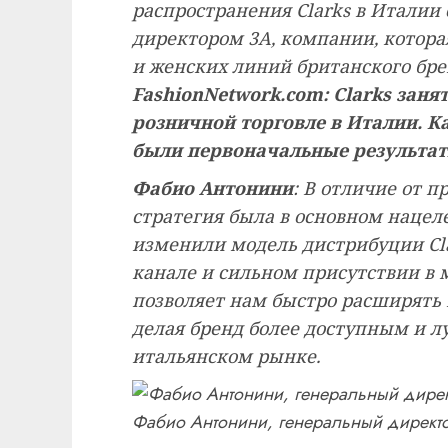
распространения Clarks в Италии
директором 3A, компании, котор
и женских линий британского брен
FashionNetwork.com: Clarks заня
розничной торговле в Италии. К
были первоначальные результа
Фабио Антонини
: В отличие от 
стратегия была в основном наце
изменили модель дистрибуции Cla
канале и сильном присутствии в 
позволяет нам быстро расширять 
делая бренд более доступным и 
итальянском рынке.
Фабио Антонини, генеральный директ