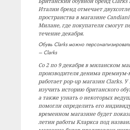
Британский обувной бренд Clarks в
Италии бренд отмечает двухсотл
пространства в магазине Candiani
Милане, где покупатели смогут пе
течение декабря.
Обувь Clarks можно персонализировать
– Clarks
Со 2 по 9 декабря в миланском ма
производителя денима премиум-к
работает pop-up магазин Clarks. 
изучить историю британского обу
а также узнать о некоторых ведущ
помогли определить его индивиду
временном магазине будет показ
летии работы Кларкса под назван
магазине будет представлен широк