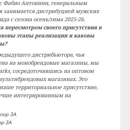
 с Фабио Антонини, генеральным
ая занимается дистрибуцией мужских
да с сезона осень/зима 2025-26.
та пересмотром своего присутствия в
аковы этапы реализации и каковы
ты?
предыдущего дистрибьютора, чья
лена на монобрендовые магазины, мы
rks, сосредоточившись на оптовом
мультибрендовых магазинах. Это
наше территориальное присутствие,
лучше интегрированным на
ор 3A