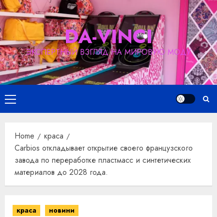
Skip
to
DA-VINCI
content
ЭКСПЕРТНЫЙ ВЗГЛЯД НА МИРОВУЮ МОДУ
Primary
Menu
Home
краса
Carbios откладывает открытие своего французского
завода по переработке пластмасс и синтетических
материалов до 2028 года.
краса
новини