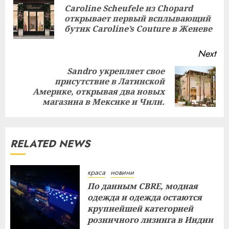
Reading
Caroline Scheufele из Chopard
Pre
открывает первый всплывающий
pos
бутик Caroline’s Couture в Женеве
Next
Sandro укрепляет свое
присутствие в Латинской
Next
Америке, открывая два новых
post:
магазина в Мексике и Чили.
RELATED NEWS
краса
новини
По данным CBRE, модная
одежда и одежда остаются
крупнейшей категорией
розничного лизинга в Индии