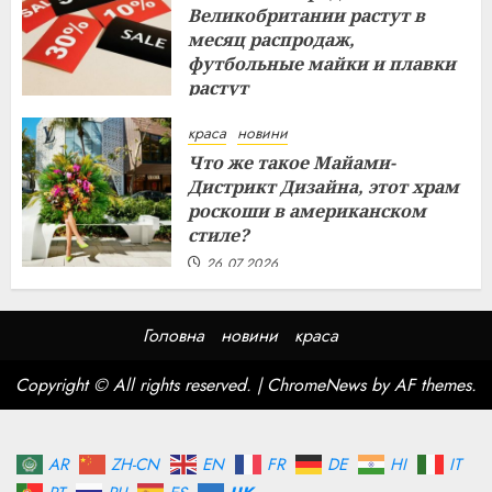
Великобритании растут в
месяц распродаж,
футбольные майки и плавки
растут
26.07.2026
краса
новини
Что же такое Майами-
Дистрикт Дизайна, этот храм
роскоши в американском
стиле?
26.07.2026
Головна
новини
краса
Copyright © All rights reserved.
|
ChromeNews
by AF themes.
AR
ZH-CN
EN
FR
DE
HI
IT