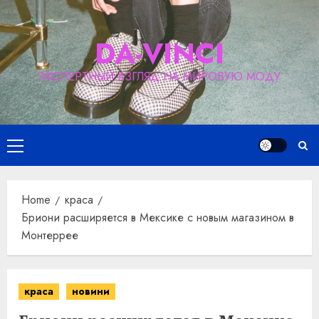
Skip
to
DA-VINCI
content
ЭКСПЕРТНЫЙ ВЗГЛЯД НА МИРОВУЮ МОДУ
Primary
Menu
Home
краса
Бриони расширяется в Мексике с новым магазином в
Монтеррее
краса
новини