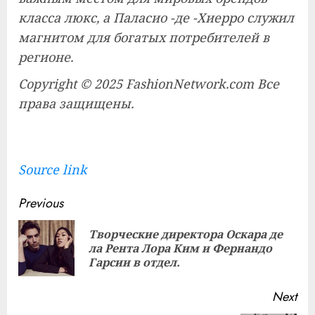
класса люкс, а Паласио -де -Хиерро служил
магнитом для богатых потребителей в
регионе.
Copyright © 2025 FashionNetwork.com Все
права защищены.
Source link
Continue
Previous
Reading
Творческие директора Оскара де
Pre
ла Рента Лора Ким и Фернандо
pos
Гарсии в отдел.
Next