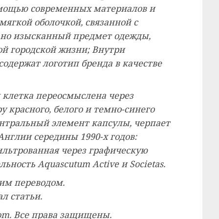
омощью современных материалов и
 мягкой оболочкой, связанной с
, но изысканный предмет одежды,
й городской жизни; Внутри
одержат логотип бренда в качестве
я клетка переосмыслена через
 красного, белого и темно-синего
центральный элемент капсулы, черпает
нглии середины 1990-х годов:
ильтрованная через графическую
ьность Aquascutum Active и Societas.
ким переводом.
л статьи.
com. Все права защищены.