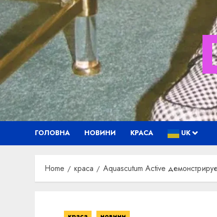
Skip
to
content
ГОЛОВНА
НОВИНИ
КРАСА
UK
Home
краса
Aquascutum Active демонстриру
краса
новини