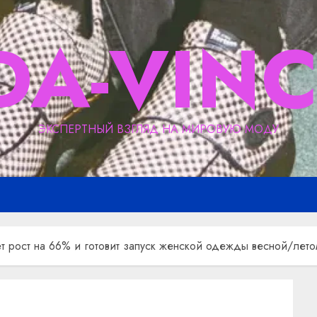
DA-VINC
ЭКСПЕРТНЫЙ ВЗГЛЯД НА МИРОВУЮ МОДУ
ет рост на 66% и готовит запуск женской одежды весной/лет