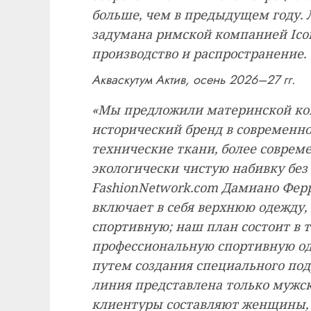
больше, чем в предыдущем году. Л
задумана римской компанией Ic
производство и распространение.
Акваскутум Актив, осень 2026–27 гг.
«Мы предложили материнской ком
исторический бренд в современно
технические ткани, более совре
экологически чистую набивку без
FashionNetwork.com Дамиано Ферр
включает в себя верхнюю одежду, 
спортивную; наш план состоит в 
профессиональную спортивную од
путем создания специального по
линия представлена ​​только мужс
клиентуры составляют женщины, 