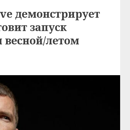
ive демонстрирует
товит запуск
 весной/летом